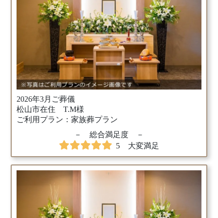
2026年3月ご葬儀
松山市在住 T.M様
ご利用プラン：家族葬プラン
－ 総合満足度
－
5
大変満足