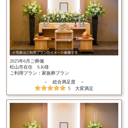
2025年6月ご葬儀
松山市在住 S.K様
ご利用プラン：家族葬プラン
－ 総合満足度
－
5
大変満足