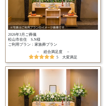
2026年3月ご葬儀
松山市在住 S.N様
ご利用プラン：家族葬プラン
－ 総合満足度
－
5
大変満足