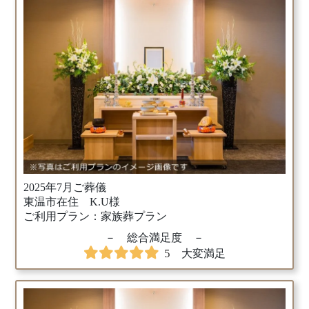
2025年7月ご葬儀
東温市在住 K.U様
ご利用プラン：家族葬プラン
－ 総合満足度
－
5
大変満足