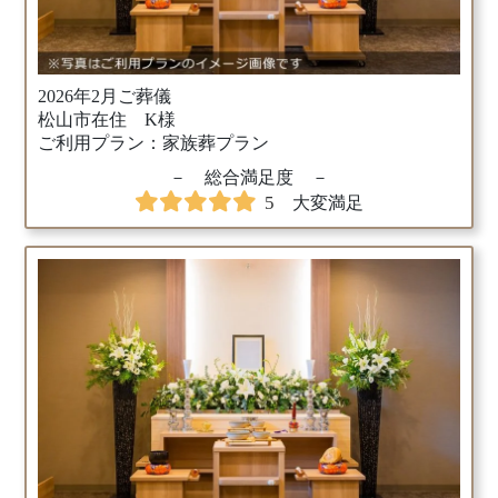
2026年2月ご葬儀
松山市在住 K様
ご利用プラン：家族葬プラン
－ 総合満足度
－
5
大変満足