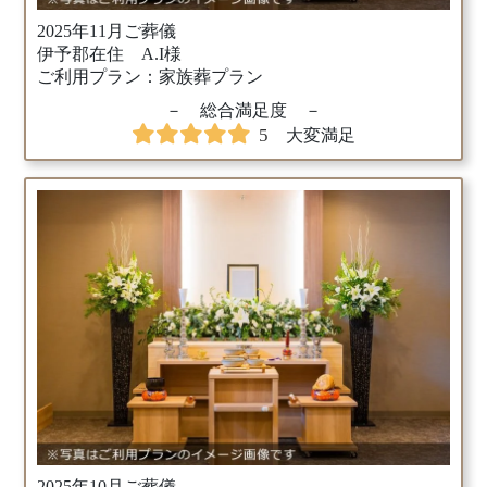
2025年11月ご葬儀
伊予郡在住 A.I様
ご利用プラン：家族葬プラン
－ 総合満足度
－
5
大変満足
2025年10月ご葬儀