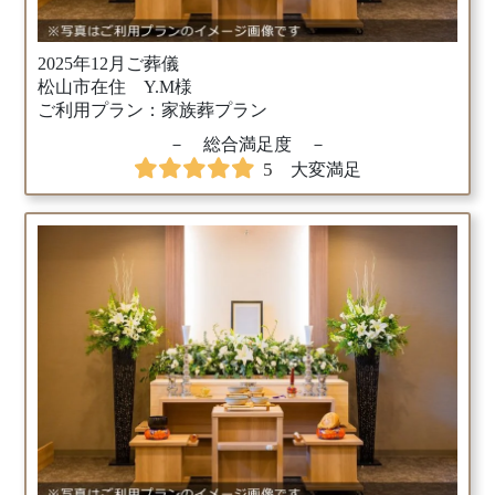
2025年12月ご葬儀
松山市在住 Y.M様
ご利用プラン：家族葬プラン
－ 総合満足度
－
5
大変満足