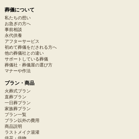
葬儀について
私たちの想い
お急ぎの方へ
事前相談
永代供養
アフターサービス
初めて葬儀をだされる方へ
他の葬儀社との違い
サポートしている葬儀
葬儀社・葬儀屋の選び方
マナーや作法
プラン・商品
火葬式プラン
直葬プラン
一日葬プラン
家族葬プラン
プラン一覧
プラン以外の費用
商品説明
ラストメイク湯灌
供花・供物