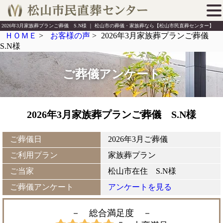
2026年3月家族葬プランご葬儀 S.N様 ｜ 松山市の葬儀・家族葬なら【松山市民直葬センター】
ＨＯＭＥ
>
お客様の声
>
2026年3月家族葬プランご葬儀
S.N様
ご葬儀アンケート
2026年3月家族葬プランご葬儀 S.N様
ご葬儀日
2026年3月ご葬儀
ご利用プラン
家族葬プラン
ご当家
松山市在住 S.N様
ご葬儀アンケート
アンケートを見る
－ 総合満足度
－