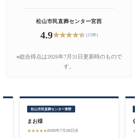
松山市民直葬センター宮西
4.9
★
★
★
★
★
(15件)
※総合得点は2026年7月31日更新時のもので
す。
松山市民直葬センター東野
佐々木様
ぽ
★
★
★
★
★
★
2026年7月23日頃