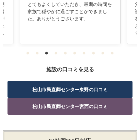
を
父の葬儀でお世話になりました。急な相
こ
談からの利用でしたが迅速で手厚い対応
話
をして頂きました。父を綺麗にして頂
初
き、家族みんなでお見送りをすることが
が
できました。この度はありがとうござい
親
ました。
く
あ
の
日
が
施設の口コミを見る
当
関
松山市民直葬センター東野の口コミ
う
松山市民直葬センター宮西の口コミ