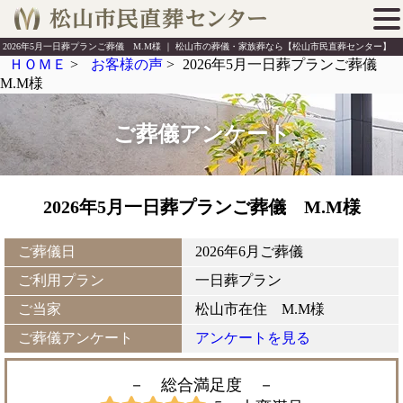
2026年5月一日葬プランご葬儀 M.M様 ｜ 松山市の葬儀・家族葬なら【松山市民直葬センター】
ＨＯＭＥ
>
お客様の声
>
2026年5月一日葬プランご葬儀
M.M様
ご葬儀アンケート
2026年5月一日葬プランご葬儀 M.M様
ご葬儀日
2026年6月ご葬儀
ご利用プラン
一日葬プラン
ご当家
松山市在住 M.M様
ご葬儀アンケート
アンケートを見る
－ 総合満足度
－