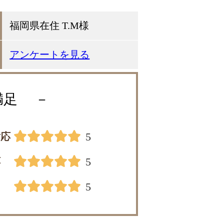
福岡県在住 T.M様
アンケートを見る
満足
－
対応
5
応
5
5