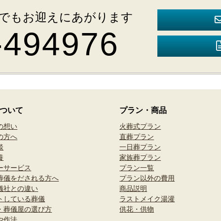
 深夜でもお迎えにあがります
-494976
ついて
プラン・商品
の想い
火葬式プラン
の方へ
直葬プラン
談
一日葬プラン
養
家族葬プラン
ーサービス
プラン一覧
葬儀をだされる方へ
プラン以外の費用
儀社との違い
商品説明
トしている葬儀
ラストメイク湯灌
・葬儀屋の選び方
供花・供物
や作法