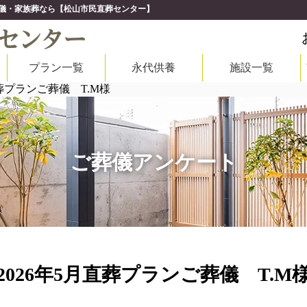
市の葬儀・家族葬なら【松山市民直葬センター】
プラン一覧
永代供養
施設一覧
直葬プランご葬儀 T.M様
ご葬儀アンケート
2026年5月直葬プランご葬儀 T.M