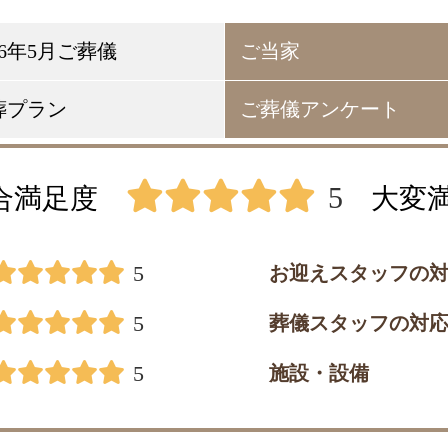
26年5月ご葬儀
ご当家
葬プラン
ご葬儀アンケート
5
合満足度
大変
5
お迎えスタッフの
5
葬儀スタッフの対
5
施設・設備