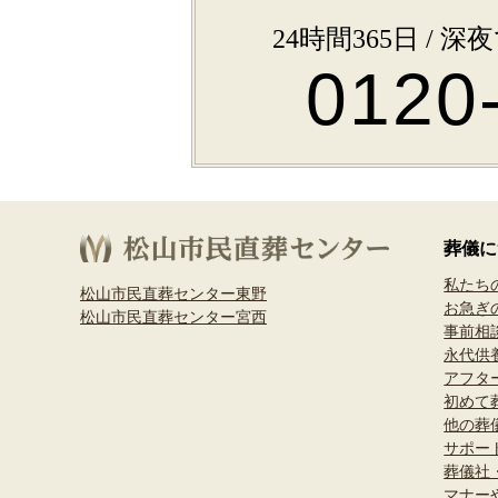
24時間365日 /
0120
葬儀に
私たち
松山市民直葬センター東野
お急ぎ
松山市民直葬センター宮西
事前相
永代供
アフタ
初めて
他の葬
サポー
葬儀社
マナー