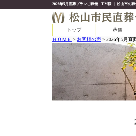
2026年5月直葬プランご葬儀 T.M様 ｜ 松山
トップ
葬儀
ＨＯＭＥ
>
お客様の声
>
2026年5月