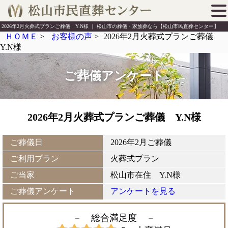
2026年2月火葬式プランご葬儀 Y.N様 ｜ 松山市の葬儀・家族葬なら【松山市民直葬センター】
ＨＯＭＥ
>
お客様の声
>
2026年2月火葬式プランご葬儀
Y.N様
ご葬儀アンケート
2026年2月火葬式プランご葬儀 Y.N様
ご葬儀日
2026年2月ご葬儀
ご利用プラン
火葬式プラン
ご当家
松山市在住 Y.N様
ご葬儀アンケート
アンケートを見る
－ 総合満足度
－