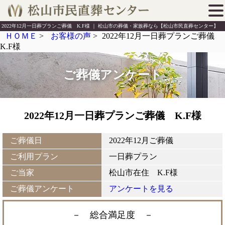
2022年12月一日葬プランご葬儀 K.F様 ｜ 松山市の葬儀・家族葬なら【松山市民直葬センター】
ＨＯＭＥ
>
お客様の声
>
2022年12月一日葬プランご葬儀
K.F様
ご葬儀アンケート
2022年12月一日葬プランご葬儀 K.F様
ご葬儀日
2022年12月ご葬儀
ご利用プラン
一日葬プラン
ご当家
松山市在住 K.F様
ご葬儀アンケート
アンケートを見る
－ 総合満足度
－