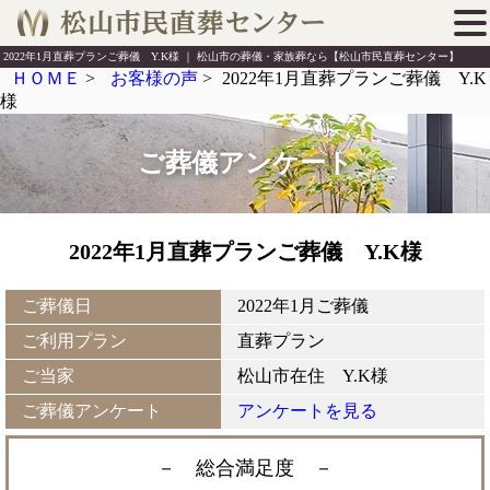
2022年1月直葬プランご葬儀 Y.K様 ｜ 松山市の葬儀・家族葬なら【松山市民直葬センター】
ＨＯＭＥ
>
お客様の声
>
2022年1月直葬プランご葬儀 Y.K
様
ご葬儀アンケート
2022年1月直葬プランご葬儀 Y.K様
ご葬儀日
2022年1月ご葬儀
ご利用プラン
直葬プラン
ご当家
松山市在住 Y.K様
ご葬儀アンケート
アンケートを見る
－ 総合満足度
－