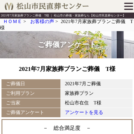
2021年7月家族葬プランご葬儀 T様 ｜ 松山市の葬儀・家族葬なら【松山市民直葬センター】
ＨＯＭＥ
>
お客様の声
>
2021年7月家族葬プランご葬儀 T
様
ご葬儀アンケート
2021年7月家族葬プランご葬儀 T様
ご葬儀日
2021年7月ご葬儀
ご利用プラン
家族葬プラン
ご当家
松山市在住 T様
ご葬儀アンケート
アンケートを見る
－ 総合満足度
－