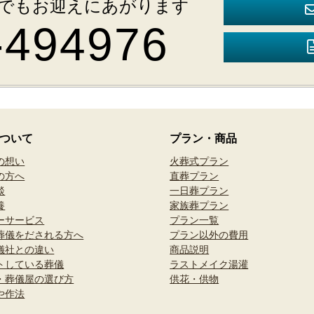
 深夜でもお迎えにあがります
-494976
ついて
プラン・商品
の想い
火葬式プラン
の方へ
直葬プラン
談
一日葬プラン
養
家族葬プラン
ーサービス
プラン一覧
葬儀をだされる方へ
プラン以外の費用
儀社との違い
商品説明
トしている葬儀
ラストメイク湯灌
・葬儀屋の選び方
供花・供物
や作法