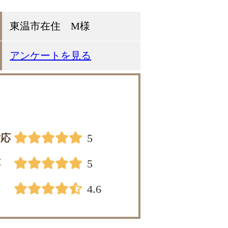
東温市在住 M様
アンケートを見る
対応
5
応
5
4.6