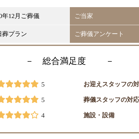
20年12月ご葬儀
ご当家
日葬プラン
ご葬儀アンケート
－ 総合満足度
－
5
お迎えスタッフの
5
葬儀スタッフの対
4
施設・設備