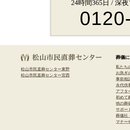
24時間365日 /
0120
葬儀に
私たち
松山市民直葬センター東野
お急ぎ
松山市民直葬センター宮西
事前相
永代供
アフタ
初めて
他の葬
サポー
葬儀社
マナー