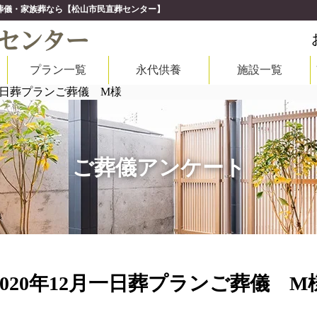
市の葬儀・家族葬なら【松山市民直葬センター】
プラン一覧
永代供養
施設一覧
月一日葬プランご葬儀 M様
ご葬儀アンケート
2020年12月一日葬プランご葬儀 M