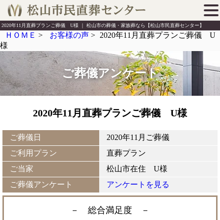
2020年11月直葬プランご葬儀 U様 ｜ 松山市の葬儀・家族葬なら【松山市民直葬センター】
ＨＯＭＥ
>
お客様の声
>
2020年11月直葬プランご葬儀 U
様
ご葬儀アンケート
2020年11月直葬プランご葬儀 U様
ご葬儀日
2020年11月ご葬儀
ご利用プラン
直葬プラン
ご当家
松山市在住 U様
ご葬儀アンケート
アンケートを見る
－ 総合満足度
－