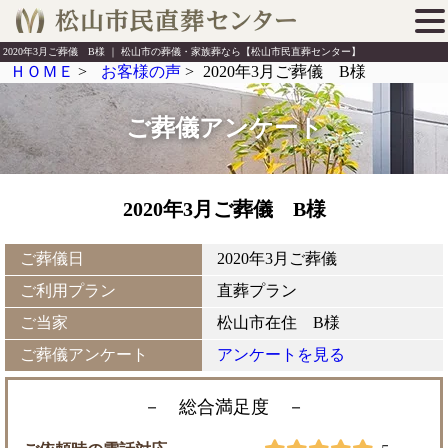
2020年3月ご葬儀 B様 ｜ 松山市の葬儀・家族葬なら【松山市民直葬センター】
ＨＯＭＥ
>
お客様の声
>
2020年3月ご葬儀 B様
ご葬儀アンケート
2020年3月ご葬儀 B様
ご葬儀日
2020年3月ご葬儀
ご利用プラン
直葬プラン
ご当家
松山市在住 B様
ご葬儀アンケート
アンケートを見る
－ 総合満足度
－